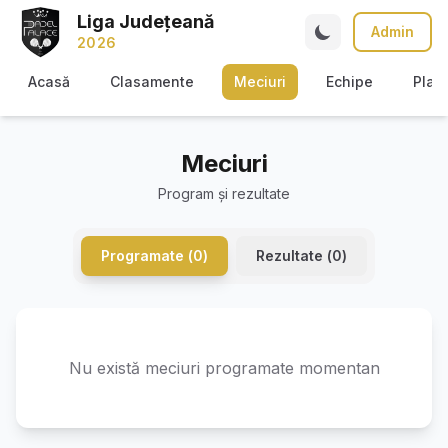
Liga Județeană
Admin
2026
Acasă
Clasamente
Meciuri
Echipe
Play
Meciuri
Program și rezultate
Programate (
0
)
Rezultate (
0
)
Nu există meciuri programate momentan